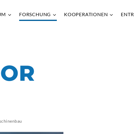
IUM
FORSCHUNG
KOOPERATIONEN
ENTR
Zurück
Zurück
Zurück
Zurück
Zurück
QUICK
QUICK
QUICK
QUICK
QUICK
BOR
HRW
HRW
HRW
HRW
HRW
VER
VER
VER
VER
VER
ADR
ADR
ADR
ADR
ADR
BIB
BIB
BIB
BIB
BIB
HRW
HRW
HRW
HRW
HRW
schinenbau
MOO
MOO
MOO
MOO
MOO