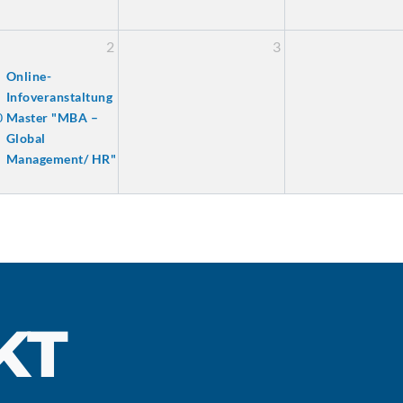
2
3
Online-
Infoveranstaltung
0
Master "MBA –
Global
Management/ HR"
KT