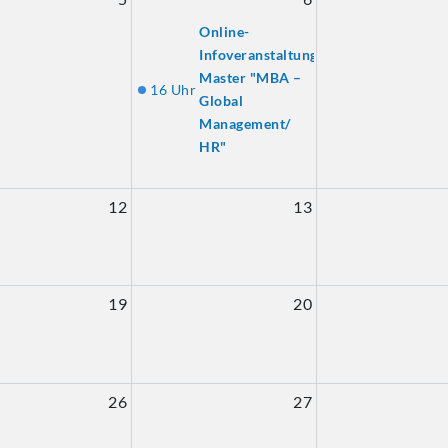
Online-
Infoveranstaltung
Master "MBA –
16 Uhr
Global
Management/
HR"
12
13
19
20
26
27