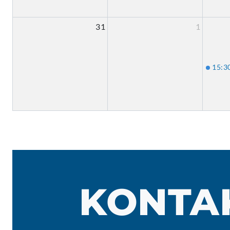
31
1
15:3
KONTA