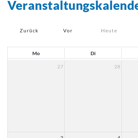
Veranstaltungskalend
AKTUELLES
Zurück
Vor
Heute
Mo
Di
27
28
3
4