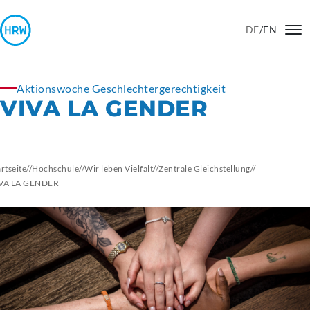
DE
/
EN
Aktionswoche Geschlechtergerechtigkeit
VIVA LA GENDER
artseite
//
Hochschule
//
Wir leben Vielfalt
//
Zentrale Gleichstellung
//
VA LA GENDER