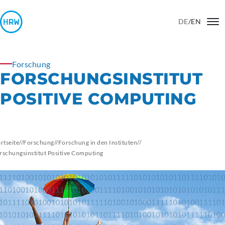
DE
/
EN
Forschung
FORSCHUNGSINSTITUT
POSITIVE COMPUTING
artseite
//
Forschung
//
Forschung in den Instituten
//
rschungsinstitut Positive Computing