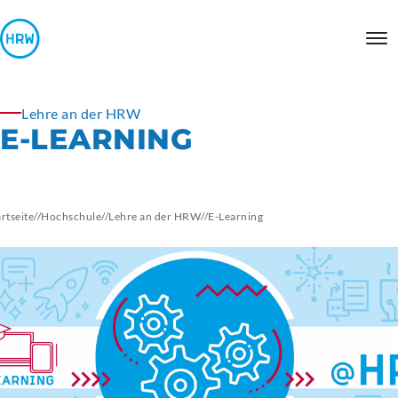
Lehre an der HRW
E-LEARNING
artseite
//
Hochschule
//
Lehre an der HRW
//
E-Learning