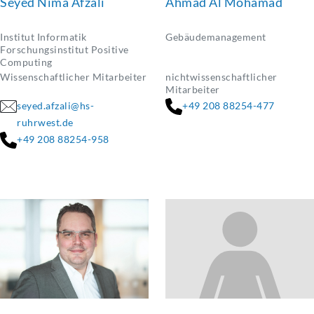
Seyed Nima Afzali
Ahmad Al Mohamad
Institut Informatik
Gebäudemanagement
Forschungsinstitut Positive
Computing
Wissenschaftlicher Mitarbeiter
nichtwissenschaftlicher
Mitarbeiter
seyed.afzali@hs-
+49 208 88254-477
ruhrwest.de
+49 208 88254-958