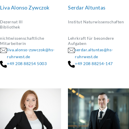
Liva Alonso Zywczok
Serdar Altuntas
Dezernat III
Institut Naturwissenschaften
Bibliothek
nichtwissenschaftliche
Lehrkraft für besondere
Mitarbeiterin
Aufgaben
liva.alonso-zywczok@hs-
serdar.altuntas@hs-
ruhrwest.de
ruhrwest.de
+49 208 88254 5003
+49 208 88254-147