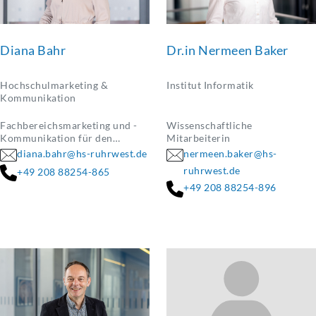
Diana Bahr
Dr.in Nermeen Baker
Hochschulmarketing &
Institut Informatik
Kommunikation
Fachbereichsmarketing und -
Wissenschaftliche
Kommunikation für den
Mitarbeiterin
Fachbereich 1 |Institute
diana.bahr@hs-ruhrwest.de
nermeen.baker@hs-
Informatik & Energiesysteme
ruhrwest.de
+49 208 88254-865
und Wasserwirtschaft
+49 208 88254-896