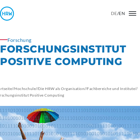
DE
/
EN
Forschung
FORSCHUNGSINSTITUT
POSITIVE COMPUTING
artseite
//
Hochschule
//
Die HRW als Organisation
//
Fachbereiche und Institute
//
rschungsinstitut Positive Computing