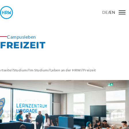
DE
/
EN
Campusleben
FREIZEIT
artseite
//
Studium
//
Im Studium
//
Leben an der HRW
//
Freizeit