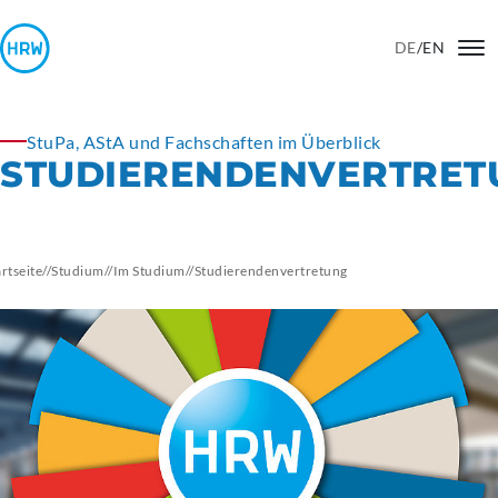
DE
/
EN
StuPa, AStA und Fachschaften im Überblick
STUDIERENDENVERTRET
artseite
//
Studium
//
Im Studium
//
Studierendenvertretung