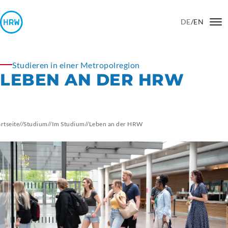
DE
/
EN
Studieren in einer Metropolregion
LEBEN AN DER HRW
artseite
//
Studium
//
Im Studium
//
Leben an der HRW