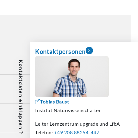
Kontaktpersonen
3
Kontaktdaten
Tobias Baust
einklappen
Institut
Naturwissenschaften
Leiter Lernzentrum upgrade und LfbA
Telefon:
+49 208 88254-447