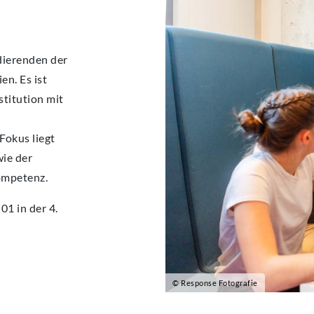
ECA
ECA
ECA
ECA
ECA
BEW
BEW
BEW
BEW
BEW
ierenden der
en. Es ist
stitution mit
Fokus liegt
wie der
ompetenz.
01 in der 4.
© Response Fotografie