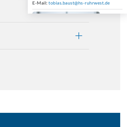
E-Mail:
tobias.baust@hs-ruhrwest.de
Dr.in rer. nat. Jasmin Fiedler
Institut
Naturwissenschaften
Lehrkraft für besondere Aufgaben
Telefon:
+49 208 88254-5867
E-Mail:
jasmin.fiedler@hs-ruhrwest.de