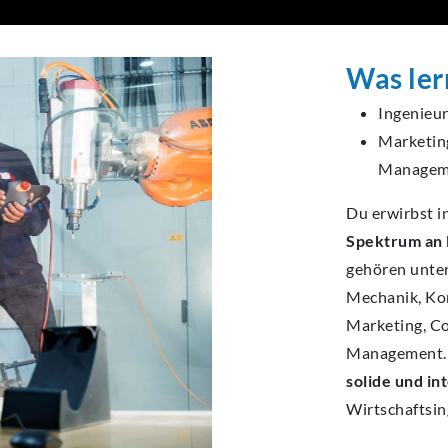
Was ler
Ingenieu
Marketin
Manage
Du erwirbst i
Spektrum an 
gehören unte
Mechanik, Ko
Marketing, C
Management. D
solide und in
Wirtschaftsi