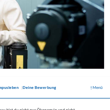
↑
mpusleben
Deine Bewerbung
Menü
bau bist du nicht nur Ökonom:in und nicht