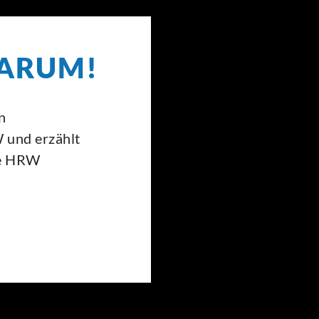
ARUM!
n
 und erzählt
ie HRW