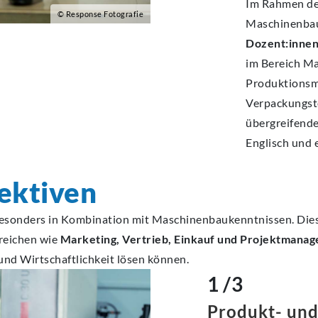
Im Rahmen de
© Response Fotografie
Maschinenbau
Dozent:inne
im Bereich M
Produktionsm
Verpackungste
übergreifend
Englisch und 
ektiven
besonders in Kombination mit Maschinenbaukenntnissen. Dies
reichen wie
Marketing, Vertrieb, Einkauf und Projektmana
nd Wirtschaftlichkeit lösen können.
1 /3
Produkt- un