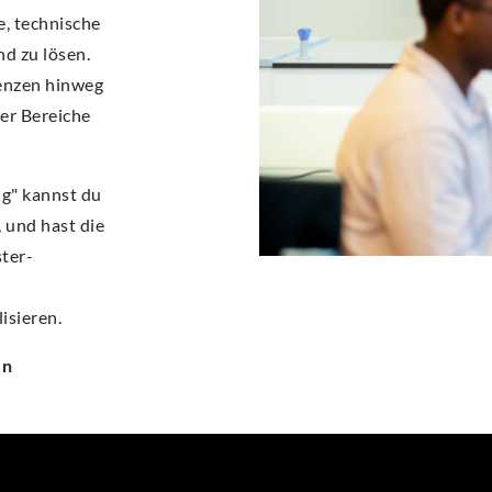
e, technische
d zu lösen.
renzen hinweg
ner Bereiche
ng" kannst du
, und hast die
ster-
isieren.
en