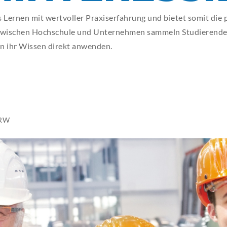
ECA
ECA
ECA
ECA
ECA
Lernen mit wertvoller Praxiserfahrung und bietet somit die p
 zwischen Hochschule und Unternehmen sammeln Studierende f
BEW
BEW
BEW
BEW
BEW
n ihr Wissen direkt anwenden.
HRW