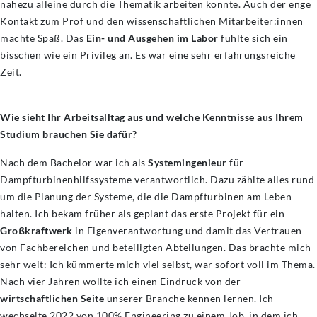
nahezu alleine durch die Thematik arbeiten konnte. Auch der enge
Kontakt zum Prof und den wissenschaftlichen Mitarbeiter:innen
machte Spaß. Das
Ein- und Ausgehen im Labor
fühlte sich ein
bisschen wie ein Privileg an. Es war eine sehr erfahrungsreiche
Zeit.
Wie sieht Ihr Arbeitsalltag aus und welche Kenntnisse aus Ihrem
Studium brauchen Sie dafür?
Nach dem Bachelor war ich als
Systemingenieur
für
Dampfturbinenhilfssysteme verantwortlich. Dazu zählte alles rund
um die Planung der Systeme, die die Dampfturbinen am Leben
halten. Ich bekam früher als geplant das erste Projekt für ein
Großkraftwerk
in Eigenverantwortung und damit das Vertrauen
von Fachbereichen und beteiligten Abteilungen. Das brachte mich
sehr weit: Ich kümmerte mich viel selbst, war sofort voll im Thema.
Nach vier Jahren wollte ich einen Eindruck von der
wirtschaftlichen Seite
unserer Branche kennen lernen. Ich
wechselte 2022 von 100% Engineering zu einem Job, in dem ich