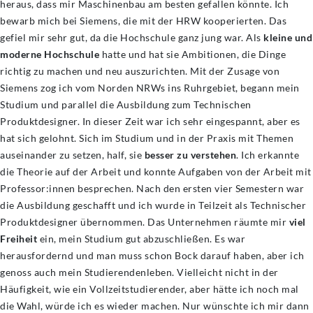
heraus, dass mir Maschinenbau am besten gefallen könnte. Ich
bewarb mich bei Siemens, die mit der HRW kooperierten. Das
gefiel mir sehr gut, da die Hochschule ganz jung war. Als
kleine und
moderne Hochschule
hatte und hat sie Ambitionen, die Dinge
richtig zu machen und neu auszurichten. Mit der Zusage von
Siemens zog ich vom Norden NRWs ins Ruhrgebiet, begann mein
Studium und parallel die Ausbildung zum Technischen
Produktdesigner. In dieser Zeit war ich sehr eingespannt, aber es
hat sich gelohnt. Sich im Studium und in der Praxis mit Themen
auseinander zu setzen, half, sie
besser zu verstehen
. Ich erkannte
die Theorie auf der Arbeit und konnte Aufgaben von der Arbeit mit
Professor:innen besprechen. Nach den ersten vier Semestern war
die Ausbildung geschafft und ich wurde in Teilzeit als Technischer
Produktdesigner übernommen. Das Unternehmen räumte mir
viel
Freiheit
ein, mein Studium gut abzuschließen. Es war
herausfordernd und man muss schon Bock darauf haben, aber ich
genoss auch mein Studierendenleben. Vielleicht nicht in der
Häufigkeit, wie ein Vollzeitstudierender, aber hätte ich noch mal
die Wahl, würde ich es wieder machen. Nur wünschte ich mir dann