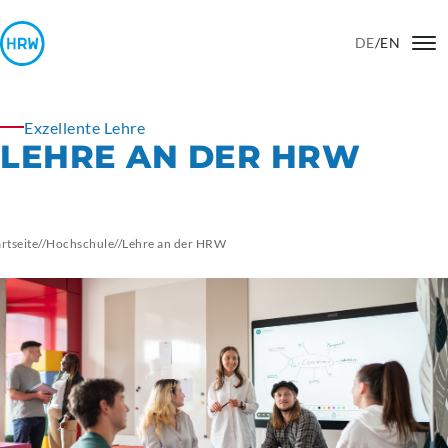
DE
/
EN
Exzellente Lehre
LEHRE AN DER HRW
artseite
//
Hochschule
//
Lehre an der HRW