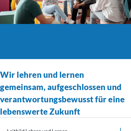
Wir lehren und lernen
gemeinsam, aufgeschlossen und
verantwortungsbewusst
für eine
lebenswerte Zukunft