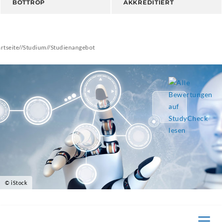
BOTTROP
AKKREDITIERT
artseite
//
Studium
//
Studienangebot
© iStock