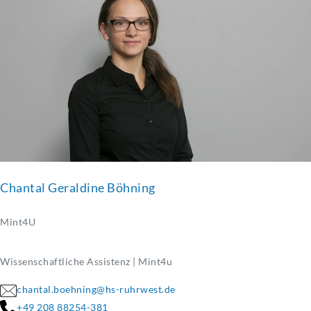
Chantal Geraldine Böhning
Mint4U
Wissenschaftliche Assistenz | Mint4u
chantal.boehning@hs-ruhrwest.de
+49 208 88254-381