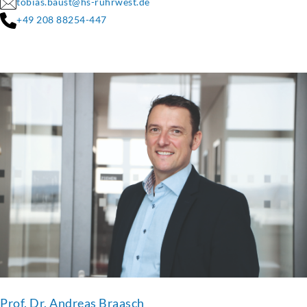
tobias.baust@hs-ruhrwest.de
+49 208 88254-447
Prof. Dr. Andreas Braasch