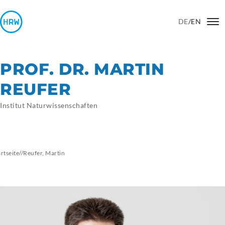
DE
/
EN
PROF. DR. MARTIN
REUFER
Institut Naturwissenschaften
artseite
//
Reufer,
Martin