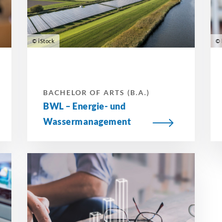
© iStock
© 
BACHELOR OF ARTS (B.A.)
BWL – Energie- und
Wassermanagement