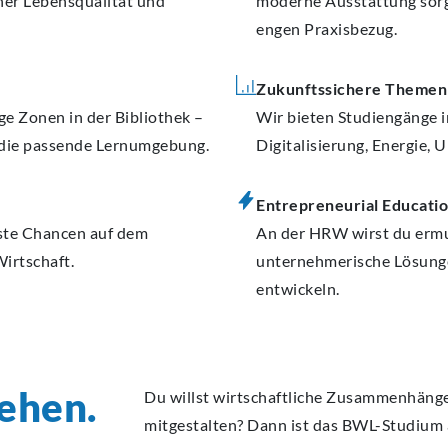
her Lebensqualität und
moderne Ausstattung sorg
engen Praxisbezug.
Zukunftssichere Themen
e Zonen in der Bibliothek –
Wir bieten Studiengänge i
f die passende Lernumgebung.
Digitalisierung, Energie,
Entrepreneurial Educati
este Chancen auf dem
An der HRW wirst du ermut
irtschaft.
unternehmerische Lösunge
entwickeln.
ehen.
Du willst wirtschaftliche Zusammenhänge
mitgestalten? Dann ist das BWL-Studium