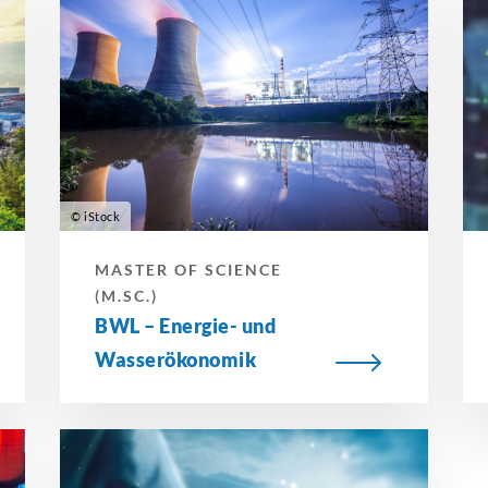
© iStock
MASTER OF SCIENCE
(M.SC.)
BWL – Energie- und
Wasserökonomik