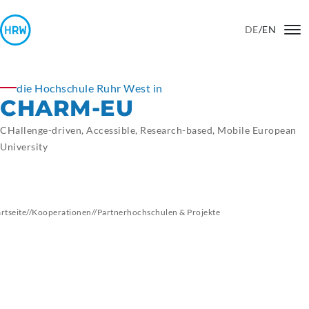
DE
/
EN
die Hochschule Ruhr West in
CHARM-EU
CHallenge-driven, Accessible, Research-based, Mobile European
University
artseite
//
Kooperationen
//
Partnerhochschulen
& Projekte