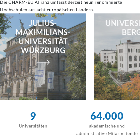
Die CHARM-EU Allianz umfasst derzeit neun renommierte
Hochschulen aus acht europäischen Ländern.
JULIUS-
UNIVERSI
MAXIMILIANS-
BER
UNIVERSITÄT
WÜRZBURG
9
64.000
Universitäten
akademische und
administrative Mitarbeitende