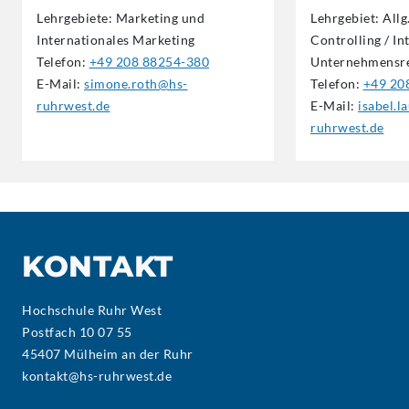
Lehrgebiete: Marketing und
Lehrgebiet: All
Internationales Marketing
Controlling / In
Telefon:
+49 208 88254-380
Unternehmensr
E-Mail:
simone.roth@hs-
Telefon:
+49 20
ruhrwest.de
E-Mail:
isabel.l
ruhrwest.de
KONTAKT
Hochschule Ruhr West
Postfach 10 07 55
45407 Mülheim an der Ruhr
kontakt@hs-ruhrwest.de