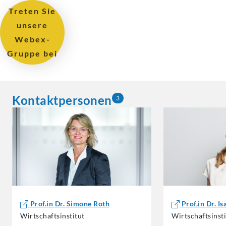
Treten Sie
unsere
Webex-
Gruppe bei
Kontaktpersonen
3
Prof.in Dr. Simone Roth
Prof.in Dr. I
Wirtschaftsinstitut
Wirtschaftsinsti