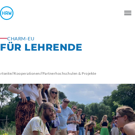
CHARM-EU
FÜR LEHRENDE
artseite
//
Kooperationen
//
Partnerhochschulen
& Projekte