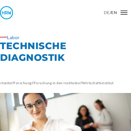
DE
/
EN
Labor
TECHNISCHE
DIAGNOSTIK
artseite
//
Forschung
//
Forschung in den Instituten
//
Wirtschaftsinstitut