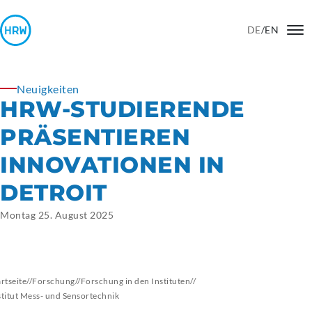
DE
/
EN
Neuigkeiten
HRW-STUDIERENDE
PRÄSENTIEREN
INNOVATIONEN IN
DETROIT
Montag 25. August 2025
artseite
//
Forschung
//
Forschung in den Instituten
//
stitut Mess- und Sensortechnik