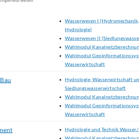
ingenieurwesen
ECA
ECA
ECA
ECA
ECA
Wasserwesen I (Hydromechanik
BEW
BEW
BEW
BEW
BEW
Hydrologie)
Wasserwesen II (Siedlungswasse
Wahlmodul Kanalnetzberechnu
Wahlmodul Geoinformationssyst
Wasserwirtschaft
-Bau
Hydrologie, Wasserwirtschaft u
Siedlungswasserwirtschaft
Wahlmodul Kanalnetzberechnu
Wahlmodul Geoinformationssyst
Wasserwirtschaft
ment
Hydrologie und Technik Wasser
Wahlmodul Kanalnetzberechnu