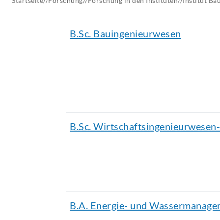
Startseite
//
Forschung
//
Forschung in den Instituten
//
Institut
Bau
AKTUELLES
B.Sc. Bauingenieurwesen
B.Sc. Wirtschaftsingenieurwesen
B.A. Energie- und Wassermanage