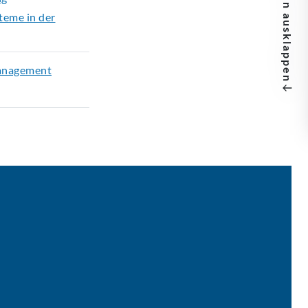
eme in der
ausklappen
anagement