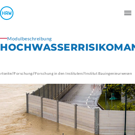
Modulbeschreibung
HOCHWASSERRISIKOMA
artseite
//
Forschung
//
Forschung in den Instituten
//
Institut
Bauingenieurwesen