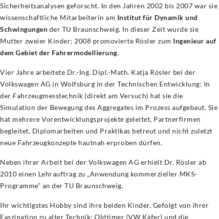
Sicherheitsanalysen geforscht. In den Jahren 2002 bis 2007 war sie
wissenschaftliche Mitarbeiterin am
Institut für Dynamik und
Schwingungen
der TU Braunschweig. In dieser Zeit wurde sie
Mutter zweier Kinder; 2008 promovierte Rösler zum
Ingenieur auf
dem Gebiet der Fahrermodellierung
.
Vier Jahre arbeitete Dr.-Ing. Dipl.-Math. Katja Rösler bei der
Volkswagen AG in Wolfsburg in der Technischen Entwicklung: In
der Fahrzeugmesstechnik (direkt am Versuch) hat sie die
Simulation der Bewegung des Aggregates im Prozess aufgebaut. Sie
hat mehrere Vorentwicklungsprojekte geleitet, Partnerfirmen
begleitet, Diplomarbeiten und Praktikas betreut und nicht zuletzt
neue Fahrzeugkonzepte hautnah erproben dürfen.
Neben ihrer Arbeit bei der Volkswagen AG erhielt Dr. Rösler ab
2010 einen Lehrauftrag zu „Anwendung kommerzieller MKS-
Programme“ an der TU Braunschweig.
Ihr wichtigstes Hobby sind ihre beiden Kinder. Gefolgt von ihrer
Faszination zu alter Technik: Oldtimer (VW Käfer) und die