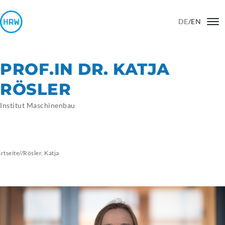
DE
/
EN
PROF.IN DR. KATJA
RÖSLER
Institut Maschinenbau
artseite
//
Rösler,
Katja