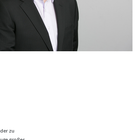
lder zu
euge großes