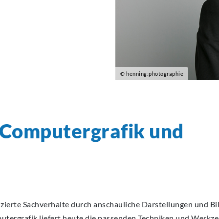
© henning:photographie
, Computergrafik und
izierte Sachverhalte durch anschauliche Darstellungen und Bi
mputergrafik liefert heute die passenden Techniken und Werkz