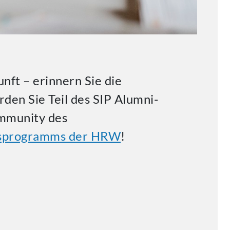
unft – erinnern Sie die
den Sie Teil des SIP Alumni-
mmunity des
nsprogramms der HRW
!