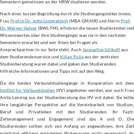
Semestern gemeinsam an der HRW studieren werden.
Nach einer kurzen Begrüßung durch die Studiengangsleiter:innen,
Frau
Prof.in Dr. Jutta Lommatzsch
(MBA GM/HR) und Herrn
Prof
.
Dr. Werner Halver
(BWL-FM), erfuhren die neuen Studierenden viel
Wissenswertes über ihre Studiengänge: was sie in den nächsten
Semestern erwartet und wer ihnen bei Fragen als
Ansprechpartner:in zur Seite steht. Auch
Jacqueline Giljkoff
aus
dem Studierendenservice und
Kilian Pulla
aus der zentralen
Studienberatung waren dabei und gaben den Studierenden
hilfreiche Informationen und Tipps mit auf den Weg.
Da die beiden Verbundstudiengänge in Kooperation mit dem
Institut für Verbundstudien
(IfV) angeboten werden, war auch Frau
Anita Lensing aus der Studienberatung des IfV mit dabei. Sie teilte
ihre langjährige Perspektive auf die Vereinbarkeit von Studium,
Beruf und Privatleben mit den Studierenden. Ihr Fazit:
Zeitmanagement und Engagement sind das A und O. Die
Studierenden sollten sich von Anfang an angewöhnen, ihre Zeit
möglichst effizient einzuteilen (Ruhepausen nicht vergessen!). So