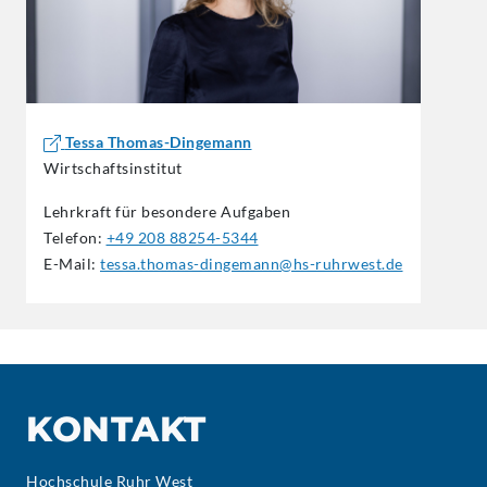
Tessa Thomas-Dingemann
Wirtschaftsinstitut
Lehrkraft für besondere Aufgaben
Telefon:
+49 208 88254-5344
E-Mail:
tessa.thomas-dingemann@hs-ruhrwest.de
KONTAKT
Hochschule Ruhr West