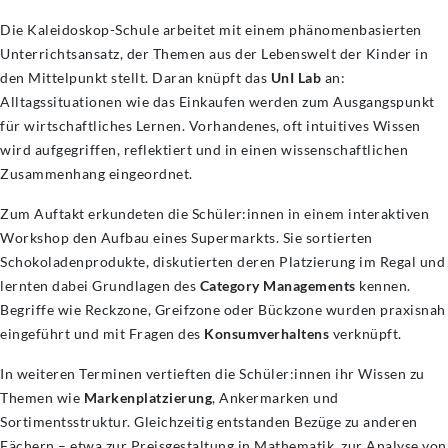
Die Kaleidoskop-Schule arbeitet mit einem phänomenbasierten
Unterrichtsansatz, der Themen aus der Lebenswelt der Kinder in
den Mittelpunkt stellt. Daran knüpft das
UnI Lab
an:
Alltagssituationen wie das Einkaufen werden zum Ausgangspunkt
für wirtschaftliches Lernen. Vorhandenes, oft intuitives Wissen
wird aufgegriffen, reflektiert und in einen wissenschaftlichen
Zusammenhang eingeordnet.
Zum Auftakt erkundeten die Schüler:innen in einem interaktiven
Workshop den Aufbau eines Supermarkts. Sie sortierten
Schokoladenprodukte, diskutierten deren Platzierung im Regal und
lernten dabei Grundlagen des
Category Managements
kennen.
Begriffe wie Reckzone, Greifzone oder Bückzone wurden praxisnah
eingeführt und mit Fragen des
Konsumverhaltens
verknüpft.
In weiteren Terminen vertieften die Schüler:innen ihr Wissen zu
Themen wie
Markenplatzierung
, Ankermarken und
Sortimentsstruktur. Gleichzeitig entstanden Bezüge zu anderen
Fächern – etwa zur Preisgestaltung in Mathematik, zur Analyse von