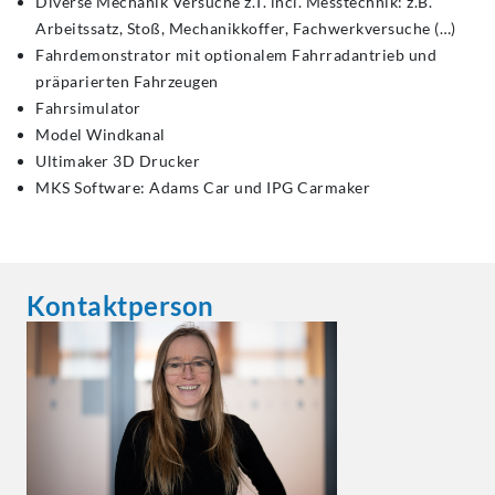
Diverse Mechanik Versuche z.T. incl. Messtechnik: z.B.
Arbeitssatz, Stoß, Mechanikkoffer, Fachwerkversuche (…)
Fahrdemonstrator mit optionalem Fahrradantrieb und
präparierten Fahrzeugen
Fahrsimulator
Model Windkanal
Ultimaker 3D Drucker
MKS Software: Adams Car und IPG Carmaker
Kontaktperson