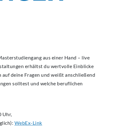
MPUS
MPUS
MPUS
MPUS
MPUS
ERBUNG UND EINSCHREIBUNG
ERBUNG UND EINSCHREIBUNG
ERBUNG UND EINSCHREIBUNG
ERBUNG UND EINSCHREIBUNG
ERBUNG UND EINSCHREIBUNG
Masterstudiengang aus einer Hand – live
nstaltungen erhältst du wertvolle Einblicke
 auf deine Fragen und weißt anschließend
ngen solltest und welche beruflichen
0 Uhr,
glich):
WebEx-Link