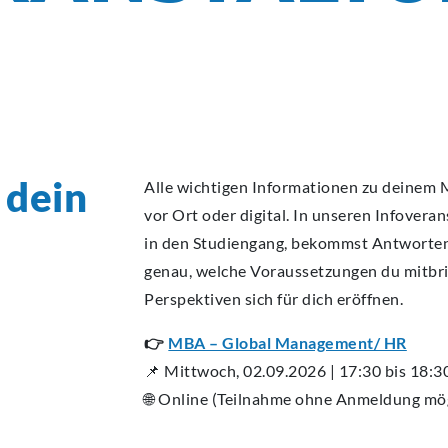
ECA
ECA
ECA
ECA
ECA
BEW
BEW
BEW
BEW
BEW
 dein
Alle wichtigen Informationen zu deinem 
vor Ort oder digital. In unseren Infovera
in den Studiengang, bekommst Antworten
genau, welche Voraussetzungen du mitbri
Perspektiven sich für dich eröffnen.
👉
MBA – Global Management/ HR
📌 Mittwoch, 02.09.2026 | 17:30 bis 18:3
🌐 Online (Teilnahme ohne Anmeldung mö