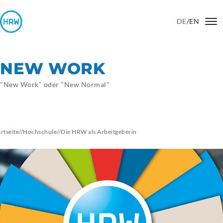
DE
/
EN
NEW WORK
"New Work" oder "New Normal"
artseite
//
Hochschule
//
Die HRW als
Arbeitgeberin