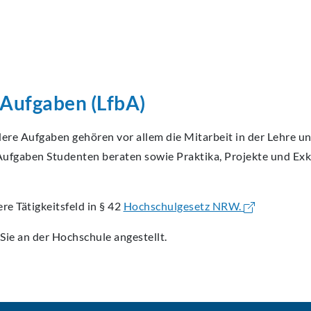
ECA
ECA
ECA
ECA
ECA
BEW
BEW
BEW
BEW
BEW
 Aufgaben (LfbA)
ere Aufgaben gehören vor allem die Mitarbeit in der Lehre un
Aufgaben Studenten beraten sowie Praktika, Projekte und Ex
e Tätigkeitsfeld in § 42
Hochschulgesetz NRW.
 Sie an der Hochschule angestellt.