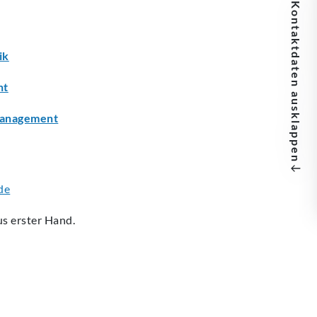
Kontaktdaten
ik
nt
ausklappen
Management
de
us erster Hand.