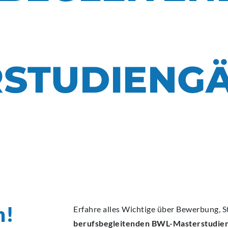
ECA
ECA
ECA
ECA
ECA
BEW
BEW
BEW
BEW
BEW
STUDIENG
n!
Erfahre alles Wichtige über Bewerbung, 
berufsbegleitenden BWL-Masterstudie