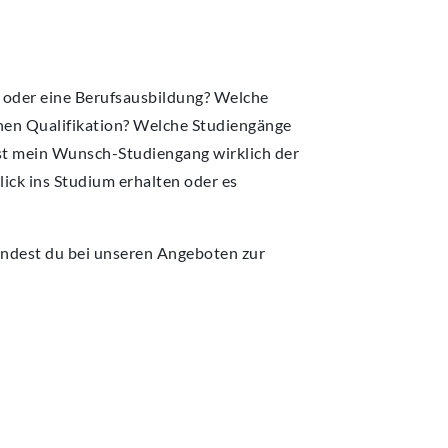
MPUS
MPUS
MPUS
MPUS
MPUS
ERBUNG UND EINSCHREIBUNG
ERBUNG UND EINSCHREIBUNG
ERBUNG UND EINSCHREIBUNG
ERBUNG UND EINSCHREIBUNG
ERBUNG UND EINSCHREIBUNG
 oder eine Berufsausbildung? Welche
chen Qualifikation? Welche Studiengänge
Ist mein Wunsch-Studiengang wirklich der
lick ins Studium erhalten oder es
indest du bei unseren Angeboten zur