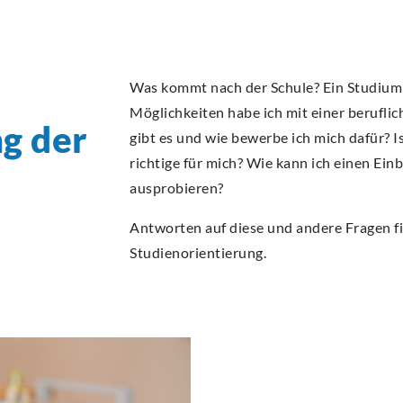
ECA
ECA
ECA
ECA
ECA
BEW
BEW
BEW
BEW
BEW
Was kommt nach der Schule? Ein Studium
Möglichkeiten habe ich mit einer berufli
ng
der
gibt es und wie bewerbe ich mich dafür? 
richtige für mich? Wie kann ich einen Einb
ausprobieren?
Antworten auf diese und andere Fragen f
Studienorientierung.