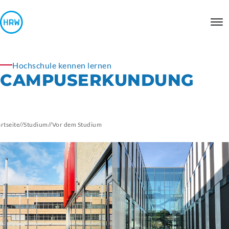
Hochschule kennen lernen
CAMPUSERKUNDUNG
artseite
//
Studium
//
Vor dem Studium