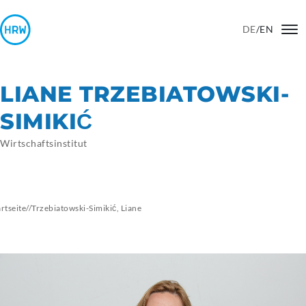
DE
/
EN
LIANE TRZEBIATOWSKI-
SIMIKIĆ
Wirtschaftsinstitut
artseite
//
Trzebiatowski-Simikić, Liane