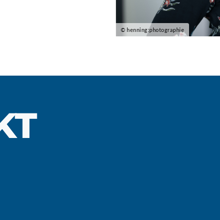
© henning:photographie
KT