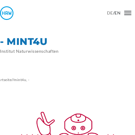
DE
/
EN
- MINT4U
Institut Naturwissenschaften
artseite
//
mint4u,
-