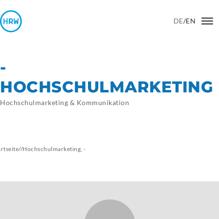
DE
/
EN
-
HOCHSCHULMARKETING
Hochschulmarketing & Kommunikation
artseite
//
Hochschulmarketing,
-