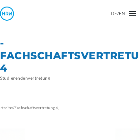
DE
/
EN
-
FACHSCHAFTSVERTRET
4
Studierendenvertretung
artseite
//
Fachschaftsvertretung
4, -