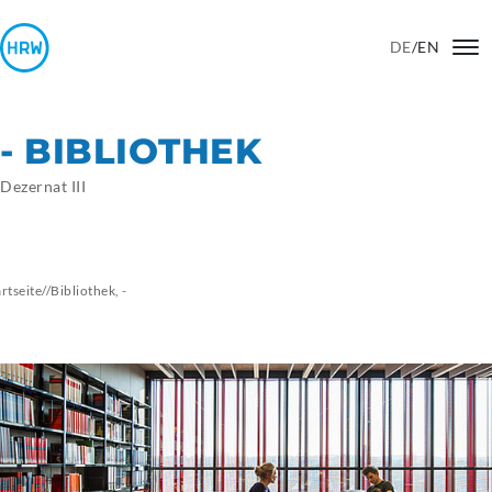
DE
/
EN
- BIBLIOTHEK
Dezernat III
artseite
//
Bibliothek,
-