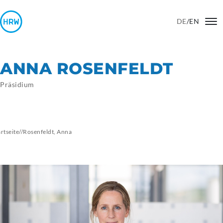
DE
/
EN
ANNA ROSENFELDT
Präsidium
artseite
//
Rosenfeldt,
Anna