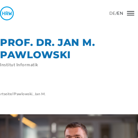
DE
/
EN
PROF. DR. JAN M.
PAWLOWSKI
Institut Informatik
artseite
//
Pawlowski,
Jan M.