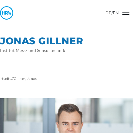
DE
/
EN
JONAS GILLNER
Institut Mess- und Sensortechnik
artseite
//
Gillner,
Jonas