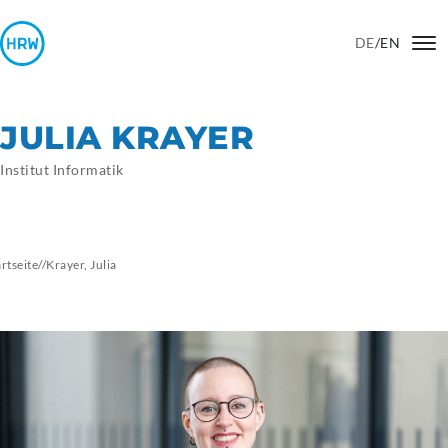
DE
/
EN
JULIA KRAYER
Institut Informatik
artseite
//
Krayer,
Julia