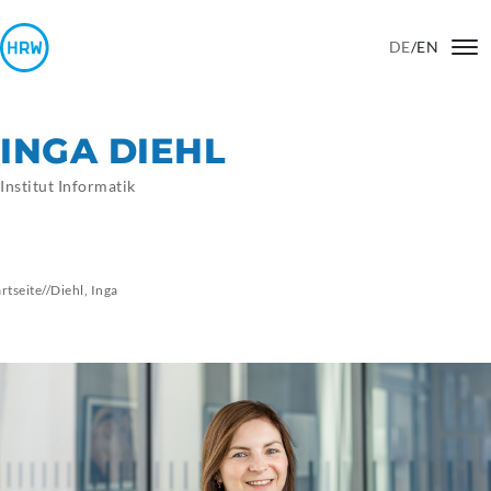
DE
/
EN
INGA DIEHL
Institut Informatik
artseite
//
Diehl,
Inga