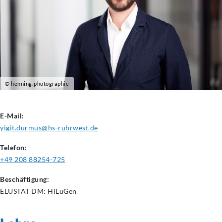
© henning:photographie
E-Mail:
yigit.durmus@hs-ruhrwest.de
Telefon:
+49 208 88254-725
Beschäftigung:
ELUSTAT DM: HiLuGen