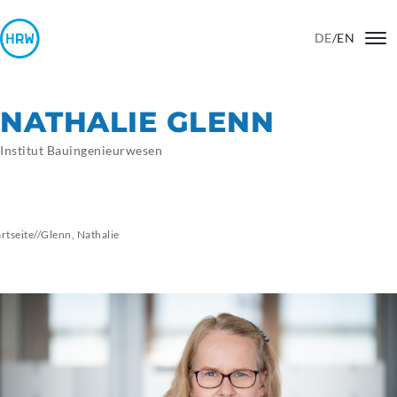
DE
/
EN
NATHALIE GLENN
Institut Bauingenieurwesen
artseite
//
Glenn,
Nathalie